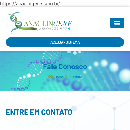
https://anaclingene.com.br/
SEJA NOSSO P
ACESSAR SISTEMA
Fale Conosco
Home
Contato
ENTRE EM CONTATO