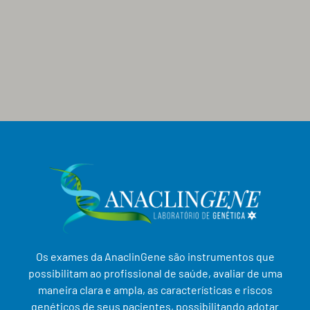
Os exames da AnaclinGene são instrumentos que
possibilitam ao profissional de saúde, avaliar de uma
maneira clara e ampla, as características e riscos
genéticos de seus pacientes, possibilitando adotar