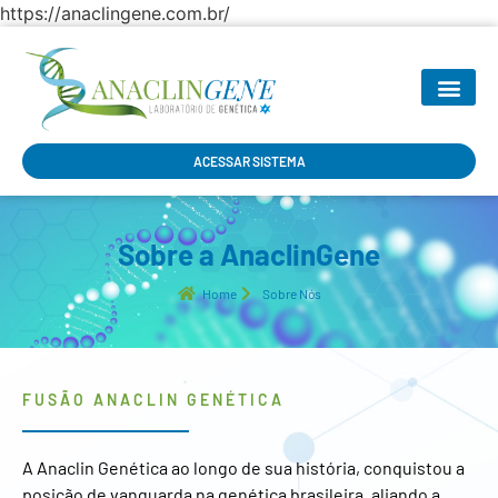
https://anaclingene.com.br/
SEJA NOSSO P
ACESSAR SISTEMA
Sobre a AnaclinGene
Home
Sobre Nós
FUSÃO ANACLIN GENÉTICA
A Anaclin Genética ao longo de sua história, conquistou a
posição de vanguarda na genética brasileira, aliando a