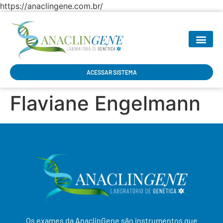
https://anaclingene.com.br/
SEJA NOSSO P
ACESSAR SISTEMA
Flaviane Engelmann
Os exames da AnaclinGene são instrumentos que