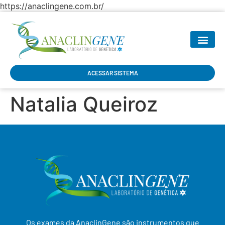
https://anaclingene.com.br/
SEJA NOSSO P
ACESSAR SISTEMA
Natalia Queiroz
Os exames da AnaclinGene são instrumentos que