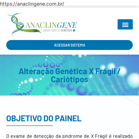
https://anaclingene.com.br/
SEJA NOSSO P
ACESSAR SISTEMA
Alteração Genética X Frágil /
Cariótipos
OBJETIVO DO PAINEL
O exame de detecção da síndrome de X Frágil é realizado